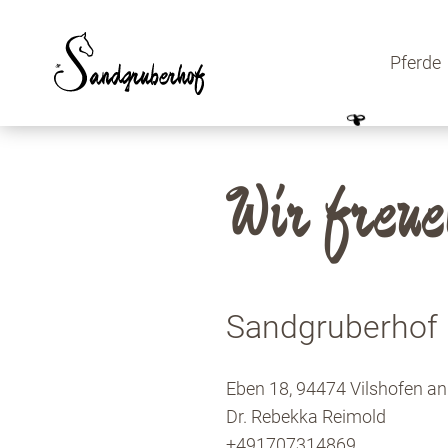
Pferde
Wir freue
Sandgruberhof
Eben 18, 94474 Vilshofen a
Dr. Rebekka Reimold
+491707314869